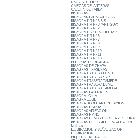
OMEGA DE PISO
OMEGAS DELANTERAS
CAJETIN DE TABLA
BISAGRAS
BISAGRAS PARA CARTOLA
BISAGRA TIR Nº 3 BIS
BISAGRA TIR Nº 3 (ANTIGUA)
BISAGRA TIR Nº 2
BISAGRA TIR "TIPO HESTAL"
BISAGRA TIR Nº 6
BISAGRA TIR Nº 7
BISAGRA TIR Nº 8
BISAGRA TIR Nº 9
BISAGRA TIR Nº 10
BISAGRA TIR Nº 11
BISAGRA TIR Nº 13
PLETINAS DE BISAGRA
BISAGRAS DE CHAPA
BISAGRAS TRASERAS
BISAGRA TRASERA LONIA
BISAGRA TRASERA SAR
BISAGRA TRASERA TAMBRE
BISAGRA TRASERA EUME
BISAGRA TRASERA TAMEGA
BISAGRAS LATERALES
BISAGRA LONIA
BISAGRA EUME
BISAGRA DOBLE ARTICULACION
BISAGRAS PLANAS
BISAGRAS AIREACION
BISAGRAS PIANO
BISAGRAS HEMBRA -FORJA Y PLETINA-
BISAGRAS DE LIBRILLO PARA CAJON
Noticias
ILUMINACION Y SEÑALIZACION
ILUMINACION
PILOTOS LATERALES