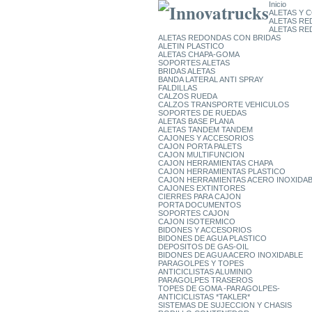
Inicio
ALETAS Y
ALETAS RE
ALETAS RE
ALETAS REDONDAS CON BRIDAS
ALETIN PLASTICO
ALETAS CHAPA-GOMA
SOPORTES ALETAS
BRIDAS ALETAS
BANDA LATERAL ANTI SPRAY
FALDILLAS
CALZOS RUEDA
CALZOS TRANSPORTE VEHICULOS
SOPORTES DE RUEDAS
ALETAS BASE PLANA
ALETAS TANDEM TANDEM
CAJONES Y ACCESORIOS
CAJON PORTA PALETS
CAJON MULTIFUNCION
CAJON HERRAMIENTAS CHAPA
CAJON HERRAMIENTAS PLASTICO
CAJON HERRAMIENTAS ACERO INOXIDA
CAJONES EXTINTORES
CIERRES PARA CAJON
PORTA DOCUMENTOS
SOPORTES CAJON
CAJON ISOTERMICO
BIDONES Y ACCESORIOS
BIDONES DE AGUA PLASTICO
DEPOSITOS DE GAS-OIL
BIDONES DE AGUA ACERO INOXIDABLE
PARAGOLPES Y TOPES
ANTICICLISTAS ALUMINIO
PARAGOLPES TRASEROS
TOPES DE GOMA -PARAGOLPES-
ANTICICLISTAS *TAKLER*
SISTEMAS DE SUJECCION Y CHASIS