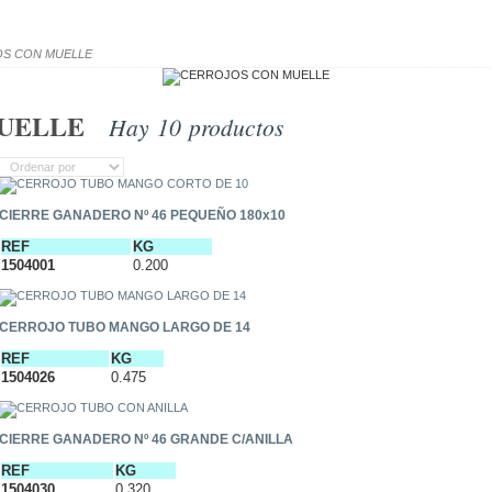
S CON MUELLE
UELLE
Hay 10 productos
CIERRE GANADERO Nº 46 PEQUEÑO 180x10
REF
KG
1504001
0.200
CERROJO TUBO MANGO LARGO DE 14
REF
KG
1504026
0.475
CIERRE GANADERO Nº 46 GRANDE C/ANILLA
REF
KG
1504030
0.320