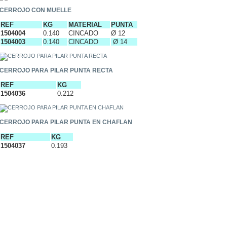
CERROJO CON MUELLE
REF
KG
MATERIAL
PUNTA
1504004
0.140
CINCADO
Ø 12
1504003
0.140
CINCADO
Ø 14
CERROJO PARA PILAR PUNTA RECTA
REF
KG
1504036
0.212
CERROJO PARA PILAR PUNTA EN CHAFLAN
REF
KG
1504037
0.193