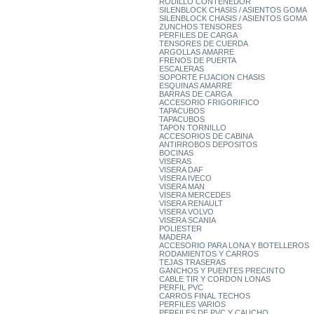
RODILLO CONTENEDOR
SILENBLOCK CHASIS / ASIENTOS GOMA
SILENBLOCK CHASIS / ASIENTOS GOMA
ZUNCHOS TENSORES
PERFILES DE CARGA
TENSORES DE CUERDA
ARGOLLAS AMARRE
FRENOS DE PUERTA
ESCALERAS
SOPORTE FIJACION CHASIS
ESQUINAS AMARRE
BARRAS DE CARGA
ACCESORIO FRIGORIFICO
TAPACUBOS
TAPACUBOS
TAPON TORNILLO
ACCESORIOS DE CABINA
ANTIRROBOS DEPOSITOS
BOCINAS
VISERAS
VISERA DAF
VISERA IVECO
VISERA MAN
VISERA MERCEDES
VISERA RENAULT
VISERA VOLVO
VISERA SCANIA
POLIESTER
MADERA
ACCESORIO PARA LONA Y BOTELLEROS
RODAMIENTOS Y CARROS
TEJAS TRASERAS
GANCHOS Y PUENTES PRECINTO
CABLE TIR Y CORDON LONAS
PERFIL PVC
CARROS FINAL TECHOS
PERFILES VARIOS
PERFILES DE PVC Y CAUCHO