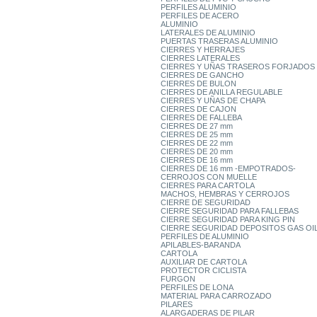
PERFILES ALUMINIO
PERFILES DE ACERO
ALUMINIO
LATERALES DE ALUMINIO
PUERTAS TRASERAS ALUMINIO
CIERRES Y HERRAJES
CIERRES LATERALES
CIERRES Y UÑAS TRASEROS FORJADOS
CIERRES DE GANCHO
CIERRES DE BULON
CIERRES DE ANILLA REGULABLE
CIERRES Y UÑAS DE CHAPA
CIERRES DE CAJON
CIERRES DE FALLEBA
CIERRES DE 27 mm
CIERRES DE 25 mm
CIERRES DE 22 mm
CIERRES DE 20 mm
CIERRES DE 16 mm
CIERRES DE 16 mm -EMPOTRADOS-
CERROJOS CON MUELLE
CIERRES PARA CARTOLA
MACHOS, HEMBRAS Y CERROJOS
CIERRE DE SEGURIDAD
CIERRE SEGURIDAD PARA FALLEBAS
CIERRE SEGURIDAD PARA KING PIN
CIERRE SEGURIDAD DEPOSITOS GAS OI
PERFILES DE ALUMINIO
APILABLES-BARANDA
CARTOLA
AUXILIAR DE CARTOLA
PROTECTOR CICLISTA
FURGON
PERFILES DE LONA
MATERIAL PARA CARROZADO
PILARES
ALARGADERAS DE PILAR