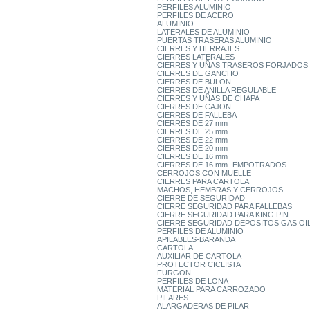
PERFILES ALUMINIO
PERFILES DE ACERO
ALUMINIO
LATERALES DE ALUMINIO
PUERTAS TRASERAS ALUMINIO
CIERRES Y HERRAJES
CIERRES LATERALES
CIERRES Y UÑAS TRASEROS FORJADOS
CIERRES DE GANCHO
CIERRES DE BULON
CIERRES DE ANILLA REGULABLE
CIERRES Y UÑAS DE CHAPA
CIERRES DE CAJON
CIERRES DE FALLEBA
CIERRES DE 27 mm
CIERRES DE 25 mm
CIERRES DE 22 mm
CIERRES DE 20 mm
CIERRES DE 16 mm
CIERRES DE 16 mm -EMPOTRADOS-
CERROJOS CON MUELLE
CIERRES PARA CARTOLA
MACHOS, HEMBRAS Y CERROJOS
CIERRE DE SEGURIDAD
CIERRE SEGURIDAD PARA FALLEBAS
CIERRE SEGURIDAD PARA KING PIN
CIERRE SEGURIDAD DEPOSITOS GAS OI
PERFILES DE ALUMINIO
APILABLES-BARANDA
CARTOLA
AUXILIAR DE CARTOLA
PROTECTOR CICLISTA
FURGON
PERFILES DE LONA
MATERIAL PARA CARROZADO
PILARES
ALARGADERAS DE PILAR