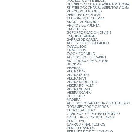
RODILLO CONTENEDOR
SILENBLOCK CHASIS / ASIENTOS GOMA
SILENBLOCK CHASIS / ASIENTOS GOMA
ZUNCHOS TENSORES
PERFILES DE CARGA
TENSORES DE CUERDA
ARGOLLAS AMARRE
FRENOS DE PUERTA
ESCALERAS
SOPORTE FIJACION CHASIS
ESQUINAS AMARRE
BARRAS DE CARGA
ACCESORIO FRIGORIFICO
TAPACUBOS
TAPACUBOS
TAPON TORNILLO
ACCESORIOS DE CABINA
ANTIRROBOS DEPOSITOS
BOCINAS
VISERAS
VISERA DAF
VISERA IVECO
VISERA MAN
VISERA MERCEDES
VISERA RENAULT
VISERA VOLVO
VISERA SCANIA
POLIESTER
MADERA
ACCESORIO PARA LONA Y BOTELLEROS
RODAMIENTOS Y CARROS
TEJAS TRASERAS
GANCHOS Y PUENTES PRECINTO
CABLE TIR Y CORDON LONAS
PERFIL PVC
CARROS FINAL TECHOS
PERFILES VARIOS
PERFILES DE PVC Y CAUCHO