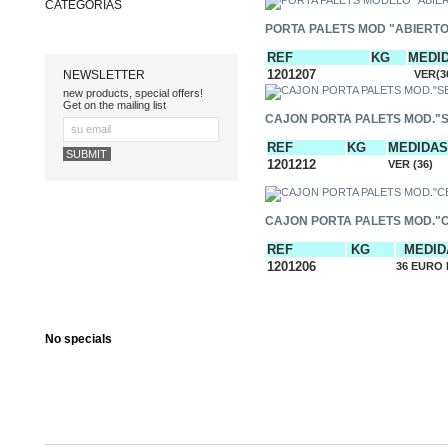
CATEGORÍAS
PORTA PALETS MOD "ABIERTO
REF
KG
MED
1201207
VER(
NEWSLETTER
new products, special offers!
Get on the mailing list
CAJON PORTA PALETS MOD."
REF
KG
MEDI
1201212
VER (3
CAJON PORTA PALETS MOD."
REF
KG
MED
1201206
36 EURO
No specials