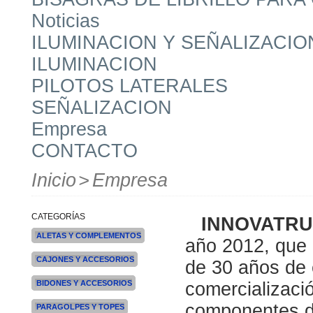
Noticias
ILUMINACION Y SEÑALIZACIO
ILUMINACION
PILOTOS LATERALES
SEÑALIZACION
Empresa
CONTACTO
Inicio
>
Empresa
CATEGORÍAS
INNOVATRU
ALETAS Y COMPLEMENTOS
año 2012, que
CAJONES Y ACCESORIOS
de 30 años de e
comercializaci
BIDONES Y ACCESORIOS
componentes d
PARAGOLPES Y TOPES