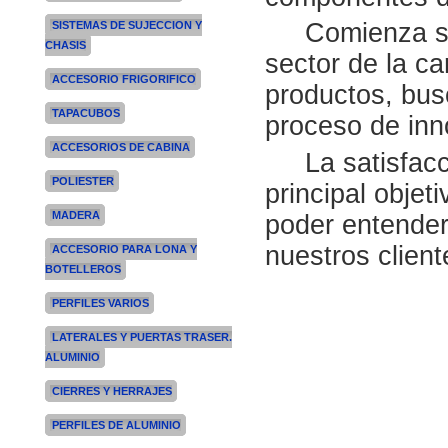
Comienza su a
SISTEMAS DE SUJECCION Y
CHASIS
sector de la ca
ACCESORIO FRIGORIFICO
productos, bus
TAPACUBOS
proceso de inn
ACCESORIOS DE CABINA
La satisfacci
POLIESTER
principal objet
MADERA
poder entender
nuestros client
ACCESORIO PARA LONA Y
BOTELLEROS
PERFILES VARIOS
LATERALES Y PUERTAS TRASER.
ALUMINIO
CIERRES Y HERRAJES
PERFILES DE ALUMINIO