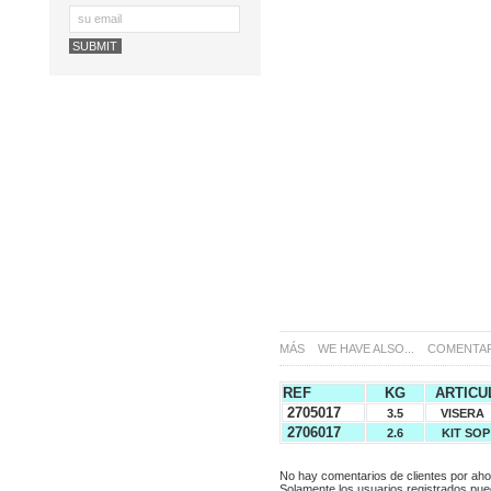
MÁS
WE HAVE ALSO...
COMENTAR
REF
KG
ARTIC
2705017
3.5
VISE
2706017
2.6
KIT S
No hay comentarios de clientes por aho
Solamente los usuarios registrados pue