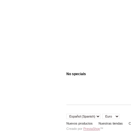
No specials
Nuevos productos
Nuestras tiendas
C
Creado por
PrestaShop
™