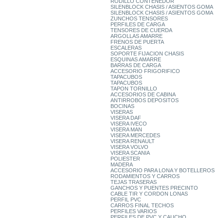
RODILLO CONTENEDOR
SILENBLOCK CHASIS / ASIENTOS GOMA
SILENBLOCK CHASIS / ASIENTOS GOMA
ZUNCHOS TENSORES
PERFILES DE CARGA
TENSORES DE CUERDA
ARGOLLAS AMARRE
FRENOS DE PUERTA
ESCALERAS
SOPORTE FIJACION CHASIS
ESQUINAS AMARRE
BARRAS DE CARGA
ACCESORIO FRIGORIFICO
TAPACUBOS
TAPACUBOS
TAPON TORNILLO
ACCESORIOS DE CABINA
ANTIRROBOS DEPOSITOS
BOCINAS
VISERAS
VISERA DAF
VISERA IVECO
VISERA MAN
VISERA MERCEDES
VISERA RENAULT
VISERA VOLVO
VISERA SCANIA
POLIESTER
MADERA
ACCESORIO PARA LONA Y BOTELLEROS
RODAMIENTOS Y CARROS
TEJAS TRASERAS
GANCHOS Y PUENTES PRECINTO
CABLE TIR Y CORDON LONAS
PERFIL PVC
CARROS FINAL TECHOS
PERFILES VARIOS
PERFILES DE PVC Y CAUCHO