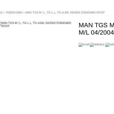
AS
>
VISERA MAN
>
MAN TGS M / L, TG-L L, TG-A M/L 04/2004 STANDARD ROOF
MAN TGS M /
M/L 04/20