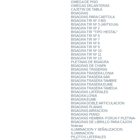
OMEGA DE PISO
OMEGAS DELANTERAS
CAJETIN DE TABLA
BISAGRAS
BISAGRAS PARA CARTOLA
BISAGRA TIR Nº 3 BIS
BISAGRA TIR Nº 3 (ANTIGUA)
BISAGRA TIR Nº 2
BISAGRA TIR "TIPO HESTAL"
BISAGRA TIR Nº 6
BISAGRA TIR Nº 7
BISAGRA TIR Nº 8
BISAGRA TIR Nº 9
BISAGRA TIR Nº 10
BISAGRA TIR Nº 11
BISAGRA TIR Nº 13
PLETINAS DE BISAGRA
BISAGRAS DE CHAPA
BISAGRAS TRASERAS
BISAGRA TRASERA LONIA
BISAGRA TRASERA SAR
BISAGRA TRASERA TAMBRE
BISAGRA TRASERA EUME
BISAGRA TRASERA TAMEGA
BISAGRAS LATERALES
BISAGRA LONIA
BISAGRA EUME
BISAGRA DOBLE ARTICULACION
BISAGRAS PLANAS
BISAGRAS AIREACION
BISAGRAS PIANO
BISAGRAS HEMBRA -FORJA Y PLETINA-
BISAGRAS DE LIBRILLO PARA CAJON
Noticias
ILUMINACION Y SEÑALIZACION
ILUMINACION
PILOTOS LATERALES