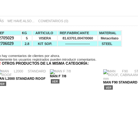
ÁS
WE HAVE ALSO...
COMENTARIOS (0)
REF
KG
ARTICULO
REF.FABRICANTE
MATERIAL
705029
5
VISERA
81.63701.0047/0060
Metacrilato
2706029
2.8
KIT SOP.
--------------------
STEEL
 hay comentarios de clientes por ahora.
lamente los usuarios registrados pueden introducir comentarios.
2
OTROS PRODUCTOS DE LA MISMA CATEGORÍA:
MAN F 7/8
AN L2000 STANDARD ROOF
VER
MAN F90 STANDARD 
VER
VER