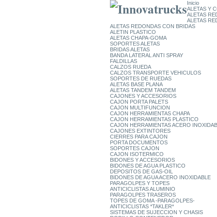
Inicio
ALETAS Y
ALETAS RE
ALETAS RE
ALETAS REDONDAS CON BRIDAS
ALETIN PLASTICO
ALETAS CHAPA-GOMA
SOPORTES ALETAS
BRIDAS ALETAS
BANDA LATERAL ANTI SPRAY
FALDILLAS
CALZOS RUEDA
CALZOS TRANSPORTE VEHICULOS
SOPORTES DE RUEDAS
ALETAS BASE PLANA
ALETAS TANDEM TANDEM
CAJONES Y ACCESORIOS
CAJON PORTA PALETS
CAJON MULTIFUNCION
CAJON HERRAMIENTAS CHAPA
CAJON HERRAMIENTAS PLASTICO
CAJON HERRAMIENTAS ACERO INOXIDA
CAJONES EXTINTORES
CIERRES PARA CAJON
PORTA DOCUMENTOS
SOPORTES CAJON
CAJON ISOTERMICO
BIDONES Y ACCESORIOS
BIDONES DE AGUA PLASTICO
DEPOSITOS DE GAS-OIL
BIDONES DE AGUA ACERO INOXIDABLE
PARAGOLPES Y TOPES
ANTICICLISTAS ALUMINIO
PARAGOLPES TRASEROS
TOPES DE GOMA -PARAGOLPES-
ANTICICLISTAS *TAKLER*
SISTEMAS DE SUJECCION Y CHASIS