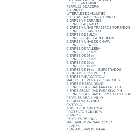
PERFILES ALUMINIO
PERFILES DE ACERO
ALUMINIO
LATERALES DE ALUMINIO
PUERTAS TRASERAS ALUMINIO
CIERRES Y HERRAJES
CIERRES LATERALES
CIERRES Y UÑAS TRASEROS FORJADOS
CIERRES DE GANCHO
CIERRES DE BULON
CIERRES DE ANILLA REGULABLE
CIERRES Y UÑAS DE CHAPA
CIERRES DE CAJON
CIERRES DE FALLEBA
CIERRES DE 27 mm
CIERRES DE 25 mm
CIERRES DE 22 mm
CIERRES DE 20 mm
CIERRES DE 16 mm
CIERRES DE 16 mm -EMPOTRADOS-
CERROJOS CON MUELLE
CIERRES PARA CARTOLA
MACHOS, HEMBRAS Y CERROJOS
CIERRE DE SEGURIDAD
CIERRE SEGURIDAD PARA FALLEBAS
CIERRE SEGURIDAD PARA KING PIN
CIERRE SEGURIDAD DEPOSITOS GAS OI
PERFILES DE ALUMINIO
APILABLES-BARANDA
CARTOLA
AUXILIAR DE CARTOLA
PROTECTOR CICLISTA
FURGON
PERFILES DE LONA
MATERIAL PARA CARROZADO
PILARES
ALARGADERAS DE PILAR